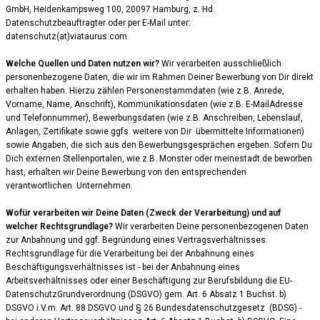
GmbH,
Heidenkampsweg 100, 20097 Hamburg
, z. Hd.
Datenschutzbeauftragter oder per E-Mail unter:
datenschutz(at)viataurus.com
Welche Quellen und Daten nutzen wir?
Wir verarbeiten ausschließlich
personenbezogene Daten, die wir im Rahmen Deiner Bewerbung von Dir direkt
erhalten haben. Hierzu zählen Personenstammdaten (wie z.B. Anrede,
Vorname, Name, Anschrift), Kommunikationsdaten (wie z.B. E-MailAdresse
und Telefonnummer), Bewerbungsdaten (wie z.B. Anschreiben, Lebenslauf,
Anlagen, Zertifikate sowie ggfs. weitere von Dir übermittelte Informationen)
sowie Angaben, die sich aus den Bewerbungsgesprächen ergeben. Sofern Du
Dich externen Stellenportalen, wie z.B. Monster oder meinestadt.de beworben
hast, erhalten wir Deine Bewerbung von den entsprechenden
verantwortlichen Unternehmen.
Wofür verarbeiten wir Deine Daten (Zweck der Verarbeitung) und auf
welcher Rechtsgrundlage?
Wir verarbeiten Deine personenbezogenen Daten
zur Anbahnung und ggf. Begründung eines Vertragsverhältnisses.
Rechtsgrundlage für die Verarbeitung bei der Anbahnung eines
Beschäftigungsverhältnisses ist - bei der Anbahnung eines
Arbeitsverhältnisses oder einer Beschäftigung zur Berufsbildung die EU-
DatenschutzGrundverordnung (DSGVO) gem. Art. 6 Absatz 1 Buchst. b)
DSGVO i.V.m. Art. 88 DSGVO und § 26 Bundesdatenschutzgesetz (BDSG) -