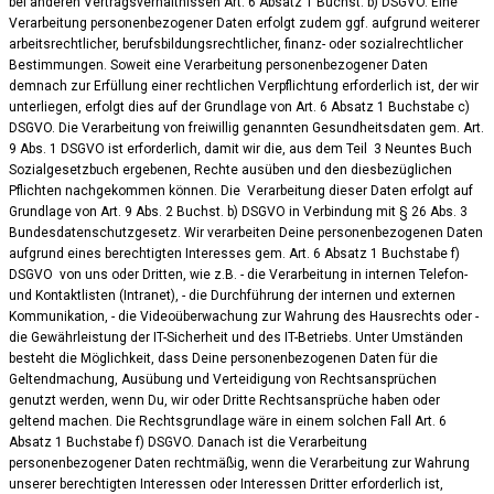
bei anderen Vertragsverhältnissen Art. 6 Absatz 1 Buchst. b) DSGVO. Eine
Verarbeitung personenbezogener Daten erfolgt zudem ggf. aufgrund weiterer
arbeitsrechtlicher, berufsbildungsrechtlicher, finanz- oder sozialrechtlicher
Bestimmungen. Soweit eine Verarbeitung personenbezogener Daten
demnach zur Erfüllung einer rechtlichen Verpflichtung erforderlich ist, der wir
unterliegen, erfolgt dies auf der Grundlage von Art. 6 Absatz 1 Buchstabe c)
DSGVO. Die Verarbeitung von freiwillig genannten Gesundheitsdaten gem. Art.
9 Abs. 1 DSGVO ist erforderlich, damit wir die, aus dem Teil 3 Neuntes Buch
Sozialgesetzbuch ergebenen, Rechte ausüben und den diesbezüglichen
Pflichten nachgekommen können. Die Verarbeitung dieser Daten erfolgt auf
Grundlage von Art. 9 Abs. 2 Buchst. b) DSGVO in Verbindung mit § 26 Abs. 3
Bundesdatenschutzgesetz. Wir verarbeiten Deine personenbezogenen Daten
aufgrund eines berechtigten Interesses gem. Art. 6 Absatz 1 Buchstabe f)
DSGVO von uns oder Dritten, wie z.B. - die Verarbeitung in internen Telefon-
und Kontaktlisten (Intranet), - die Durchführung der internen und externen
Kommunikation, - die Videoüberwachung zur Wahrung des Hausrechts oder -
die Gewährleistung der IT-Sicherheit und des IT-Betriebs. Unter Umständen
besteht die Möglichkeit, dass Deine personenbezogenen Daten für die
Geltendmachung, Ausübung und Verteidigung von Rechtsansprüchen
genutzt werden, wenn Du, wir oder Dritte Rechtsansprüche haben oder
geltend machen. Die Rechtsgrundlage wäre in einem solchen Fall Art. 6
Absatz 1 Buchstabe f) DSGVO. Danach ist die Verarbeitung
personenbezogener Daten rechtmäßig, wenn die Verarbeitung zur Wahrung
unserer berechtigten Interessen oder Interessen Dritter erforderlich ist,